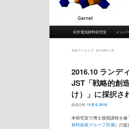
メ
化学電池材料研究室
メンバ
メ
サ
イ
ン
イ
ブ
メ
月別アーカイブ:
2016年11月
ニ
ン
コ
ュ
2016.10 ラ
ー
コ
ン
JST「戦略的創
ン
テ
け）」に採択さ
テ
ン
投稿日時:
11月 8, 2016
ン
ツ
本研究室で博士後期課程を修
材料探索グループ所属
）の提