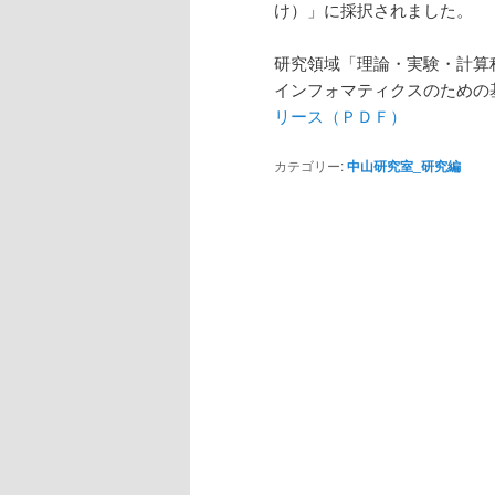
け）」に採択されました。
ツ
へ
研究領域「理論・実験・計算
へ
移
インフォマティクスのための基
リース（ＰＤＦ）
移
動
カテゴリー:
中山研究室_研究編
動