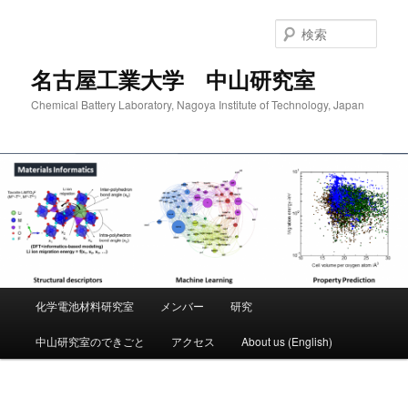
検
索
名古屋工業大学 中山研究室
Chemical Battery Laboratory, Nagoya Institute of Technology, Japan
メ
化学電池材料研究室
メンバー
研究
メ
イ
ン
中山研究室のできごと
アクセス
About us (English)
イ
メ
ニ
ン
ュ