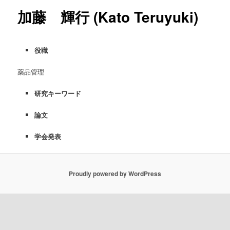
ー
コ
加藤 輝行 (Kato Teruyuki)
ン
役職
テ
薬品管理
ン
研究キーワード
ツ
論文
へ
学会発表
移
動
Proudly powered by WordPress