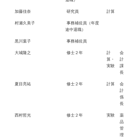
加藤佳奈
研究員
計算
村瀬久美子
事務補佐員（年度
途中退職）
黒川葉子
事務補佐員
大城隆之
修士２年
計
会
算・
計
実験
課
長
夏目亮祐
修士２年
計算
会
計
係
長
西村哲光
修士２年
実験
薬
品
管
理