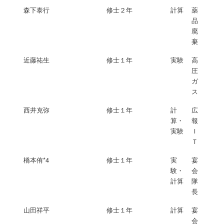
森下泰行
修士２年
計算
薬
品
廃
棄
近藤祐生
修士１年
実験
高
圧
ガ
ス
西井克弥
修士１年
計
広
算・
報
実験
Ｉ
Ｔ
橋本侑*4
修士１年
実
宴
験・
会
計算
隊
長
山田祥平
修士１年
計算
宴
会