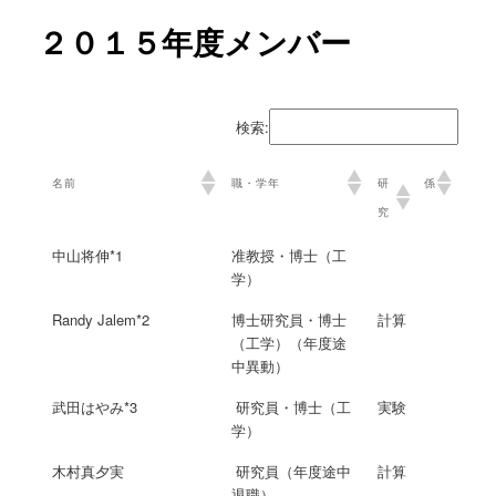
ー
コ
２０１５年度メンバー
ン
テ
検索:
ン
名前
職・学年
研
係
究
ツ
中山将伸*1
准教授・博士（工
へ
学）
移
Randy Jalem*2
博士研究員・博士
計算
（工学）（年度途
動
中異動）
武田はやみ*3
研究員・博士（工
実験
学）
木村真夕実
研究員（年度途中
計算
退職）