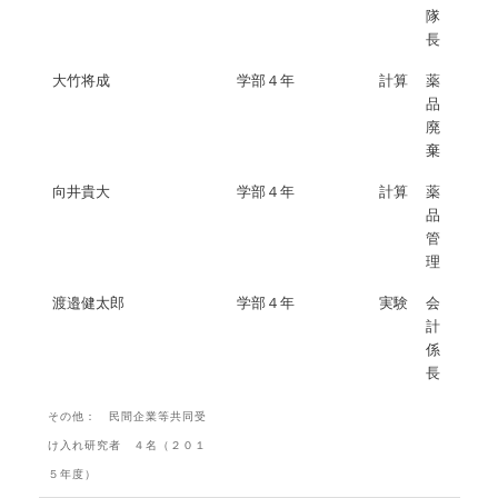
隊
長
大竹将成
学部４年
計算
薬
品
廃
棄
向井貴大
学部４年
計算
薬
品
管
理
渡邉健太郎
学部４年
実験
会
計
係
長
その他： 民間企業等共同受
け入れ研究者 ４名（２０１
５年度）