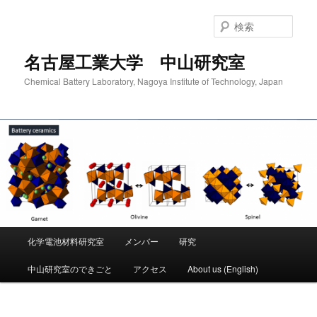
検
索
名古屋工業大学 中山研究室
Chemical Battery Laboratory, Nagoya Institute of Technology, Japan
メ
化学電池材料研究室
メンバー
研究
メ
イ
ン
中山研究室のできごと
アクセス
About us (English)
イ
メ
ニ
ン
ュ