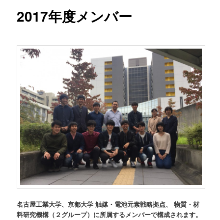
ー
コ
2017年度メンバー
ン
テ
ン
ツ
へ
移
動
名古屋工業大学、京都大学 触媒・電池元素戦略拠点、 物質・材
料研究機構（２グループ）に所属するメンバーで構成されます。