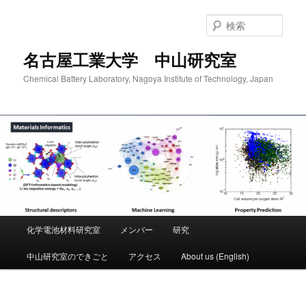
検
索
名古屋工業大学 中山研究室
Chemical Battery Laboratory, Nagoya Institute of Technology, Japan
メ
化学電池材料研究室
メンバー
研究
メ
イ
ン
中山研究室のできごと
アクセス
About us (English)
イ
メ
ニ
ン
ュ