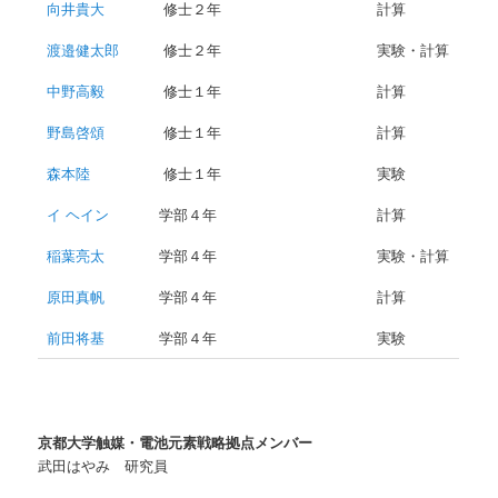
向井貴大
修士２年
計算
渡邉健太郎
修士２年
実験・計算
中野高毅
修士１年
計算
野島啓頌
修士１年
計算
森本陸
修士１年
実験
イ ヘイン
学部４年
計算
稲葉亮太
学部４年
実験・計算
原田真帆
学部４年
計算
前田将基
学部４年
実験
京都大学触媒・電池元素戦略拠点メンバー
武田はやみ 研究員