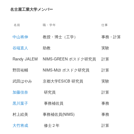
名古屋工業大学メンバー
名前
職・学年
仕事
中山将伸
教授・博士（工学）
事務・計算
谷端直人
助教
実験
Randy JALEM
NIMS-GREEN ポスドク研究員
計算
野田祐輔
NIMS-Mi2i ポスドク研究員
計算
武田はやみ
京都大学ESICB 研究員
実験
加藤佳奈
研究員
計算
黒川葉子
事務補佐員
事務
村上絵美
事務補佐員(NIMS)
事務
大竹将成
修士２年
計算