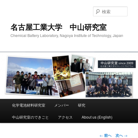
検
索
名古屋工業大学 中山研究室
Chemical Battery Laboratory, Nagoya Institute of Technology, Japan
メ
化学電池材料研究室
メンバー
研究
メ
イ
ン
中山研究室のできごと
アクセス
About us (English)
イ
メ
ニ
ン
ュ
投
←
前へ
次へ
→