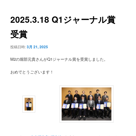
ー
稿
コ
ナ
ビ
2025.3.18 Q1ジャーナル賞
ン
ゲ
ー
受賞
テ
シ
ョ
ン
投稿日時:
3月 21, 2025
ン
M2の堀部元貴さんがQ1ジャーナル賞を受賞しました。
ツ
おめでとうございます！
へ
移
動